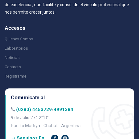
de excelencia , que facilite y consolide el vínculo profesional que
nos permite crecer juntos.
Accesos
Quienes Somos
Laboratorios
Noticias
Contacto
Registrarme
Comunicate al
(0280) 4453729
4991384
/
9 de Julio 274 2°“D”,
Puerto Madryn - Chubut - Argentina.
Seguinos En: