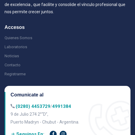
de excelencia , que facilite y consolide el vínculo profesional que
nos permite crecer juntos.
Accesos
Quienes Somos
Laboratorios
Noticias
Contacto
Registrarme
Comunicate al
(0280) 4453729
4991384
/
9 de Julio 274 2°“D”,
Puerto Madryn - Chubut - Argentina.
Seguinos En: